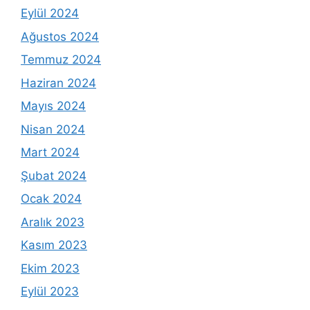
Eylül 2024
Ağustos 2024
Temmuz 2024
Haziran 2024
Mayıs 2024
Nisan 2024
Mart 2024
Şubat 2024
Ocak 2024
Aralık 2023
Kasım 2023
Ekim 2023
Eylül 2023