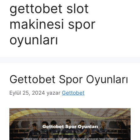
gettobet slot
makinesi spor
oyunları
Gettobet Spor Oyunları
Eylül 25, 2024
yazar
Gettobet