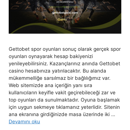
Gettobet spor oyunları sonuç olarak gerçek spor
oyunları oynayarak hesap bakiyenizi
yenileyebilirsiniz. Kazançlarınız anında Gettobet
casino hesabınıza yatırılacaktır. Bu alanda
mükemmelliğe sarsılmaz bir bağlılığımız var.
Web sitemizde ana içeriğin yanı sıra
kullanıcıların keyifle vakit geçirebileceği zar ve
top oyunları da sunulmaktadır. Oyuna başlamak
için uygun sekmeye tıklamanız yeterlidir. Sitenin
ana ekranına girdiğinizde masa üzerinde iki …
Devamını oku