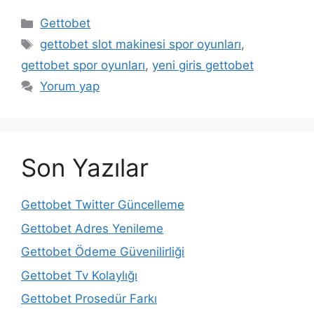
Kategoriler
Gettobet
Etiketler
gettobet slot makinesi spor oyunları
,
gettobet spor oyunları
,
yeni giris gettobet
Yorum yap
Son Yazılar
Gettobet Twitter Güncelleme
Gettobet Adres Yenileme
Gettobet Ödeme Güvenilirliği
Gettobet Tv Kolaylığı
Gettobet Prosedür Farkı