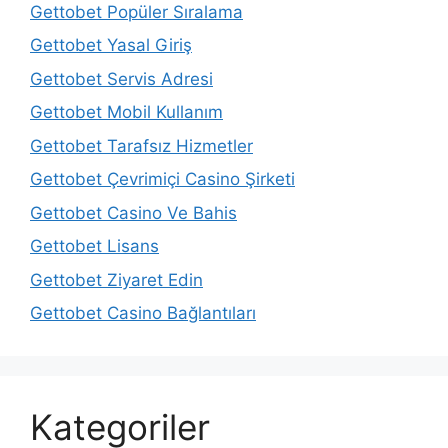
Gettobet Popüler Sıralama
Gettobet Yasal Giriş
Gettobet Servis Adresi
Gettobet Mobil Kullanım
Gettobet Tarafsız Hizmetler
Gettobet Çevrimiçi Casino Şirketi
Gettobet Casino Ve Bahis
Gettobet Lisans
Gettobet Ziyaret Edin
Gettobet Casino Bağlantıları
Kategoriler