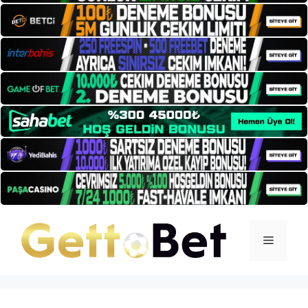
İçeriğe
atla
Menü