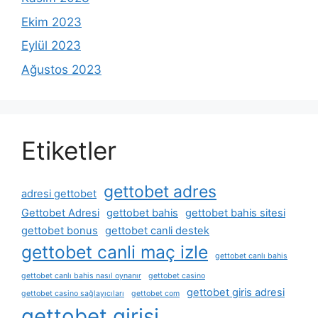
Ekim 2023
Eylül 2023
Ağustos 2023
Etiketler
gettobet adres
adresi gettobet
Gettobet Adresi
gettobet bahis
gettobet bahis sitesi
gettobet bonus
gettobet canli destek
gettobet canli maç izle
gettobet canlı bahis
gettobet canlı bahis nasıl oynanır
gettobet casino
gettobet giris adresi
gettobet casino sağlayıcıları
gettobet com
gettobet girisi