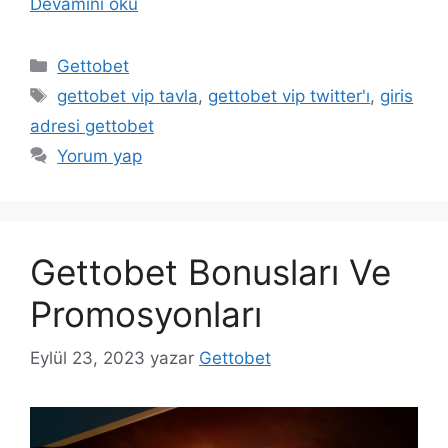
Devamını oku
Kategoriler
Gettobet
Etiketler
gettobet vip tavla
,
gettobet vip twitter'ı
,
giris
adresi gettobet
Yorum yap
Gettobet Bonusları Ve
Promosyonları
Eylül 23, 2023
yazar
Gettobet