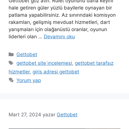
Gettobet göz atın. Rulet oyununu daha keyifli
hale getiren güler yüzlü bayilerle oynayan bir
patlama yapabilirsiniz. Az sınırındaki komisyon
rakamları, gelişmiş mevduat hizmetleri, dart
yarışmaları için olağanüstü oranlar, oyunun
liderleri olan …
Devamını oku
Kategoriler
Gettobet
Etiketler
gettobet site i̇ncelemesi
,
gettobet tarafsız
hizmetler
,
giris adresi gettobet
Yorum yap
Mart 27, 2024
yazar
Gettobet