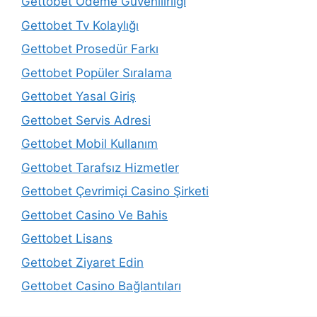
Gettobet Ödeme Güvenilirliği
Gettobet Tv Kolaylığı
Gettobet Prosedür Farkı
Gettobet Popüler Sıralama
Gettobet Yasal Giriş
Gettobet Servis Adresi
Gettobet Mobil Kullanım
Gettobet Tarafsız Hizmetler
Gettobet Çevrimiçi Casino Şirketi
Gettobet Casino Ve Bahis
Gettobet Lisans
Gettobet Ziyaret Edin
Gettobet Casino Bağlantıları