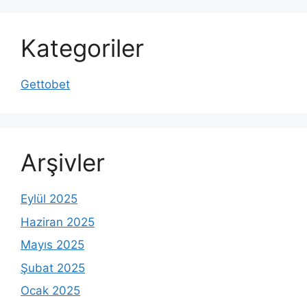
Kategoriler
Gettobet
Arşivler
Eylül 2025
Haziran 2025
Mayıs 2025
Şubat 2025
Ocak 2025