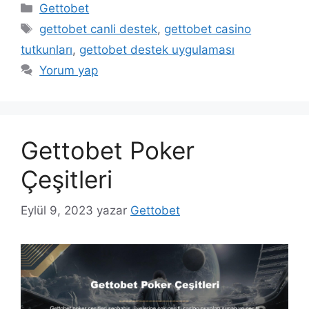
Kategoriler
Gettobet
Etiketler
gettobet canli destek
,
gettobet casino
tutkunları
,
gettobet destek uygulaması
Yorum yap
Gettobet Poker
Çeşitleri
Eylül 9, 2023
yazar
Gettobet