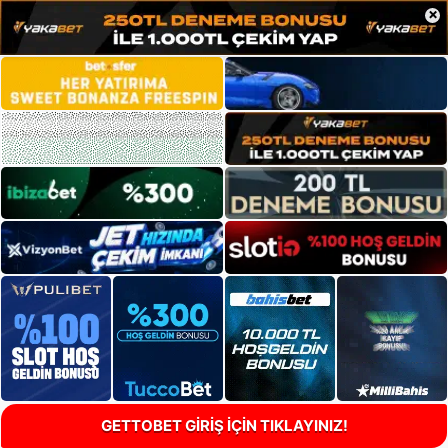
×
GETTOBET GİRİŞ İÇİN TIKLAYINIZ!