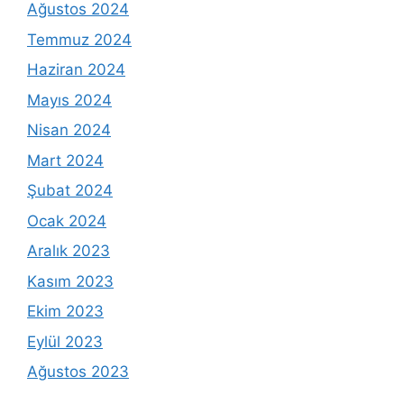
Ağustos 2024
Temmuz 2024
Haziran 2024
Mayıs 2024
Nisan 2024
Mart 2024
Şubat 2024
Ocak 2024
Aralık 2023
Kasım 2023
Ekim 2023
Eylül 2023
Ağustos 2023