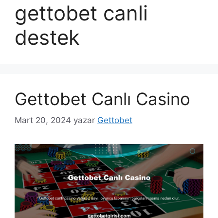
gettobet canli
destek
Gettobet Canlı Casino
Mart 20, 2024
yazar
Gettobet