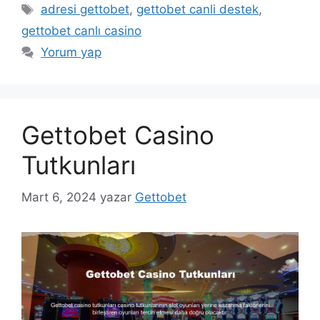
Etiketler
adresi gettobet
,
gettobet canli destek
,
gettobet canlı casino
Yorum yap
Gettobet Casino
Tutkunları
Mart 6, 2024
yazar
Gettobet