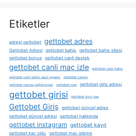
Etiketler
gettobet adres
adresi gettobet
Gettobet Adresi
gettobet bahis
gettobet bahis sitesi
gettobet bonus
gettobet canli destek
gettobet canli maç izle
gettobet canlı bahis
gettobet canlı bahis nasıl oynanır
gettobet casino
gettobet giris adresi
gettobet casino sağlayıcıları
gettobet com
gettobet girisi
gettobet giris yap
Gettobet Giriş
gettobet güncel adres
gettobet güncel adresi
gettobet hakkında
gettobet instagram
gettobet kayıt
gettobet kaç oldu
gettobet maç izleme