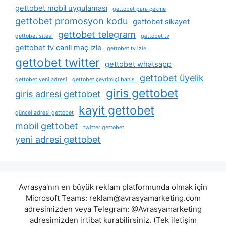
gettobet mobil uygulaması
gettobet para çekme
gettobet promosyon kodu
gettobet sikayet
gettobet telegram
gettobet sitesi
gettobet tv
gettobet tv canli maç izle
gettobet tv izle
gettobet twitter
gettobet whatsapp
gettobet üyelik
gettobet yeni adresi
gettobet çevrimiçi bahis
giris gettobet
giris adresi gettobet
kayit gettobet
güncel adresi gettobet
mobil gettobet
twitter gettobet
yeni adresi gettobet
Avrasya'nın en büyük reklam platformunda olmak için
Microsoft Teams:
reklam@avrasyamarketing.com
adresimizden veya Telegram: @Avrasyamarketing
adresimizden irtibat kurabilirsiniz. (Tek iletişim