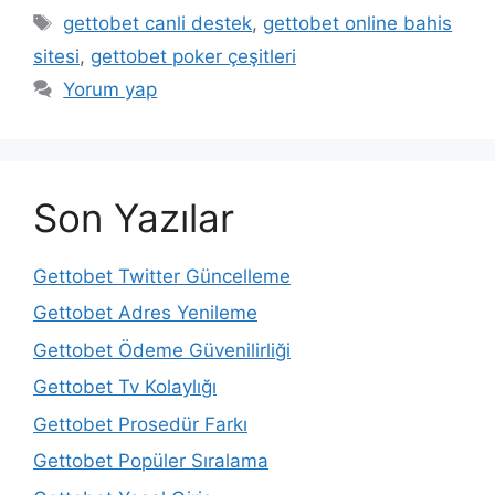
Etiketler
gettobet canli destek
,
gettobet online bahis
sitesi
,
gettobet poker çeşitleri
Yorum yap
Son Yazılar
Gettobet Twitter Güncelleme
Gettobet Adres Yenileme
Gettobet Ödeme Güvenilirliği
Gettobet Tv Kolaylığı
Gettobet Prosedür Farkı
Gettobet Popüler Sıralama