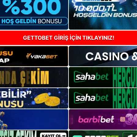
GETTOBET GİRİŞ İÇİN TIKLAYINIZ!