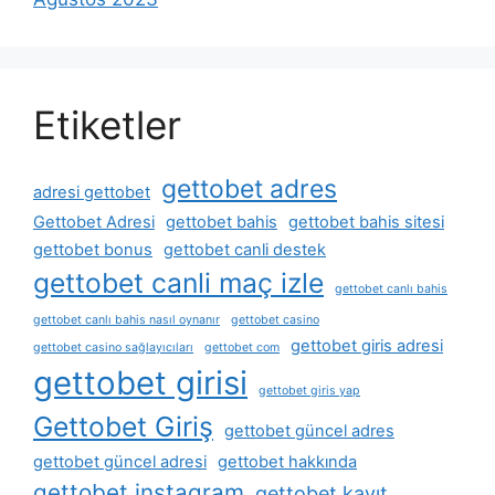
Etiketler
gettobet adres
adresi gettobet
Gettobet Adresi
gettobet bahis
gettobet bahis sitesi
gettobet bonus
gettobet canli destek
gettobet canli maç izle
gettobet canlı bahis
gettobet canlı bahis nasıl oynanır
gettobet casino
gettobet giris adresi
gettobet casino sağlayıcıları
gettobet com
gettobet girisi
gettobet giris yap
Gettobet Giriş
gettobet güncel adres
gettobet güncel adresi
gettobet hakkında
gettobet instagram
gettobet kayıt