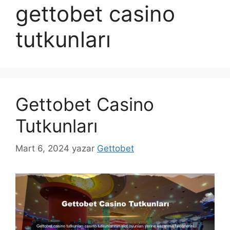
gettobet casino
tutkunları
Gettobet Casino
Tutkunları
Mart 6, 2024
yazar
Gettobet