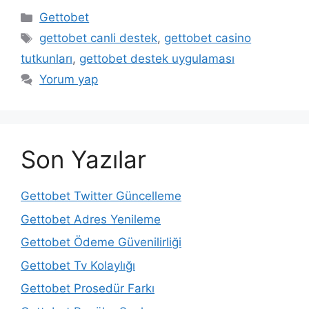
Kategoriler
Gettobet
Etiketler
gettobet canli destek
,
gettobet casino
tutkunları
,
gettobet destek uygulaması
Yorum yap
Son Yazılar
Gettobet Twitter Güncelleme
Gettobet Adres Yenileme
Gettobet Ödeme Güvenilirliği
Gettobet Tv Kolaylığı
Gettobet Prosedür Farkı