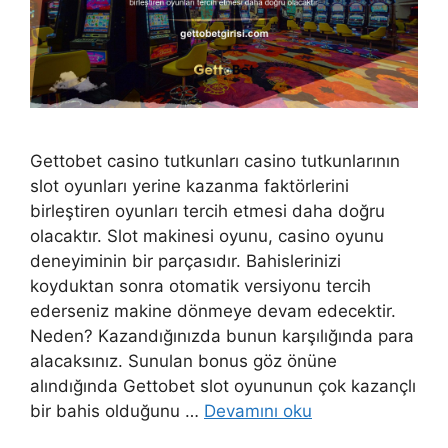
Gettobet casino tutkunları casino tutkunlarının
slot oyunları yerine kazanma faktörlerini
birleştiren oyunları tercih etmesi daha doğru
olacaktır. Slot makinesi oyunu, casino oyunu
deneyiminin bir parçasıdır. Bahislerinizi
koyduktan sonra otomatik versiyonu tercih
ederseniz makine dönmeye devam edecektir.
Neden? Kazandığınızda bunun karşılığında para
alacaksınız. Sunulan bonus göz önüne
alındığında Gettobet slot oyununun çok kazançlı
bir bahis olduğunu …
Devamını oku