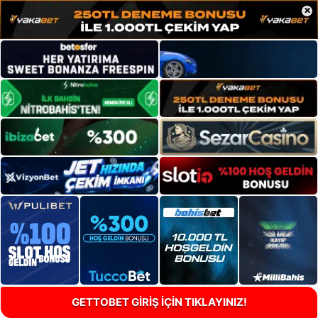
×
GETTOBET GİRİŞ İÇİN TIKLAYINIZ!