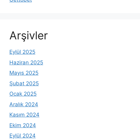
Arşivler
Eylül 2025
Haziran 2025
Mayıs 2025
Şubat 2025
Ocak 2025
Aralık 2024
Kasım 2024
Ekim 2024
Eylül 2024