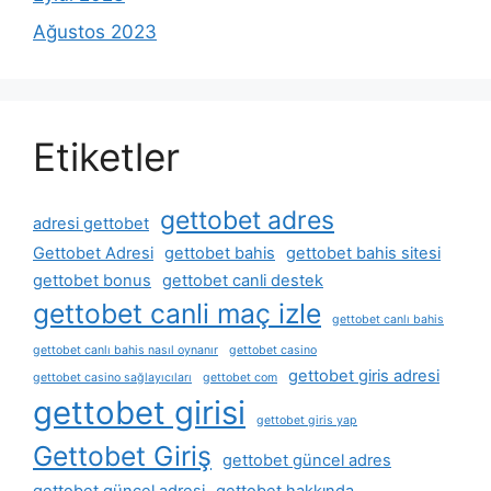
Ağustos 2023
Etiketler
gettobet adres
adresi gettobet
Gettobet Adresi
gettobet bahis
gettobet bahis sitesi
gettobet bonus
gettobet canli destek
gettobet canli maç izle
gettobet canlı bahis
gettobet canlı bahis nasıl oynanır
gettobet casino
gettobet giris adresi
gettobet casino sağlayıcıları
gettobet com
gettobet girisi
gettobet giris yap
Gettobet Giriş
gettobet güncel adres
gettobet güncel adresi
gettobet hakkında