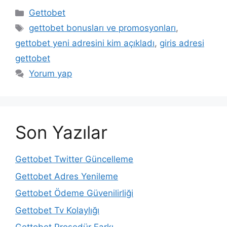
Kategoriler
Gettobet
Etiketler
gettobet bonusları ve promosyonları
,
gettobet yeni adresini kim açıkladı
,
giris adresi
gettobet
Yorum yap
Son Yazılar
Gettobet Twitter Güncelleme
Gettobet Adres Yenileme
Gettobet Ödeme Güvenilirliği
Gettobet Tv Kolaylığı