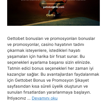
Gettobet bonusları ve promosyonları bonuslar
ve promosyonlar, casino hayatının tadını
çıkarmak isteyenlere, istedikleri hayatı
yaşamaları için harika bir fırsat sunar. Bu
seçenekleri ayarlama başarısı sizin elinizde.
Tatmin edici bonus seçenekleri her zaman iyi
kazançlar sağlar. Bu avantajlardan faydalanmak
için Gettobet Bonus ve Promosyon Şikayet
sayfasından kısa süreli üyelik oluşturun ve
sunulan fırsatlardan yararlanmaya başlayın.
İhtiyacınız …
Devamını oku