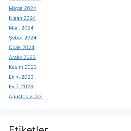
Mayıs 2024
Nisan 2024
Mart 2024
Şubat 2024
Ocak 2024
Aralık 2023
Kasım 2023
Ekim 2023
Eylül 2023
Ağustos 2023
Etiketler