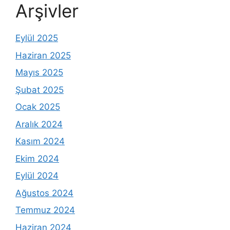
Arşivler
Eylül 2025
Haziran 2025
Mayıs 2025
Şubat 2025
Ocak 2025
Aralık 2024
Kasım 2024
Ekim 2024
Eylül 2024
Ağustos 2024
Temmuz 2024
Haziran 2024