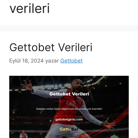
verileri
Gettobet Verileri
Eylül 18, 2024
yazar
Gettobet