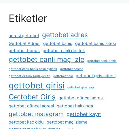
Etiketler
gettobet adres
adresi gettobet
Gettobet Adresi
gettobet bahis
gettobet bahis sitesi
gettobet bonus
gettobet canli destek
gettobet canli maç izle
gettobet canlı bahis
gettobet canlı bahis nasıl oynanır
gettobet casino
gettobet giris adresi
gettobet casino sağlayıcıları
gettobet com
gettobet girisi
gettobet giris yap
Gettobet Giriş
gettobet güncel adres
gettobet güncel adresi
gettobet hakkında
gettobet instagram
gettobet kayıt
gettobet kaç oldu
gettobet maç izleme