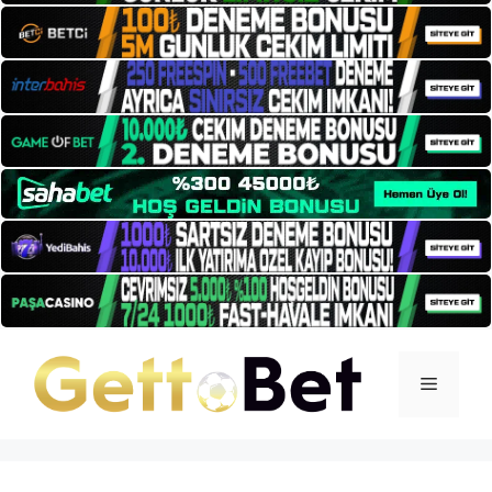
İçeriğe
atla
Menü