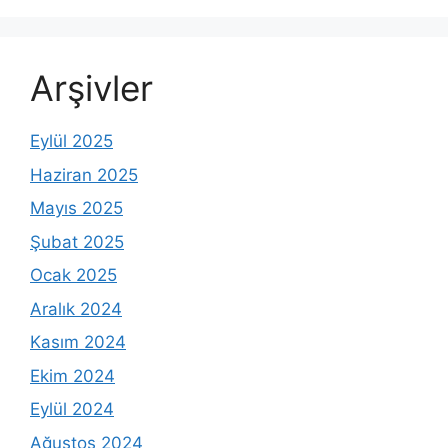
Arşivler
Eylül 2025
Haziran 2025
Mayıs 2025
Şubat 2025
Ocak 2025
Aralık 2024
Kasım 2024
Ekim 2024
Eylül 2024
Ağustos 2024