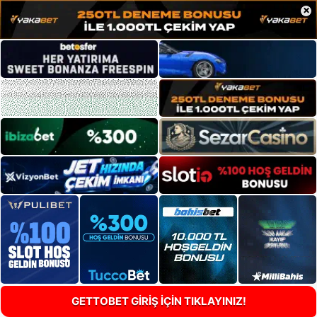
×
GETTOBET GİRİŞ İÇİN TIKLAYINIZ!