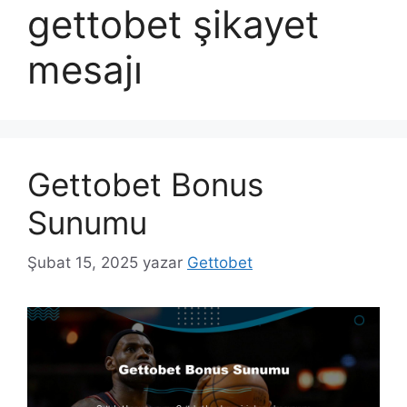
gettobet şikayet
mesajı
Gettobet Bonus
Sunumu
Şubat 15, 2025
yazar
Gettobet