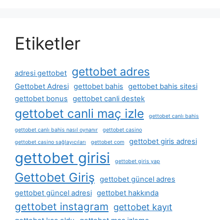
Etiketler
gettobet adres
adresi gettobet
Gettobet Adresi
gettobet bahis
gettobet bahis sitesi
gettobet bonus
gettobet canli destek
gettobet canli maç izle
gettobet canlı bahis
gettobet canlı bahis nasıl oynanır
gettobet casino
gettobet giris adresi
gettobet casino sağlayıcıları
gettobet com
gettobet girisi
gettobet giris yap
Gettobet Giriş
gettobet güncel adres
gettobet güncel adresi
gettobet hakkında
gettobet instagram
gettobet kayıt