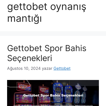
gettobet oynanış
mantığı
Gettobet Spor Bahis
Seçenekleri
Ağustos 10, 2024
yazar
Gettobet