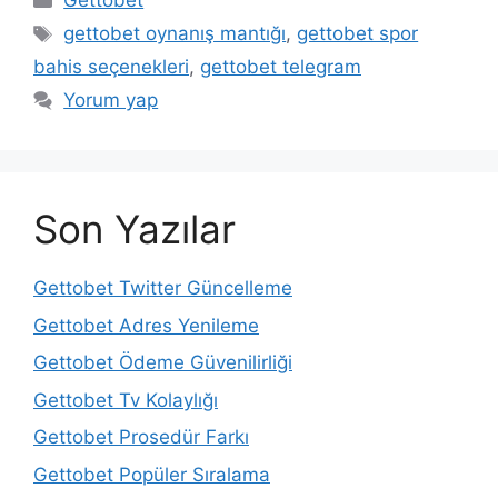
Gettobet
Etiketler
gettobet oynanış mantığı
,
gettobet spor
bahis seçenekleri
,
gettobet telegram
Yorum yap
Son Yazılar
Gettobet Twitter Güncelleme
Gettobet Adres Yenileme
Gettobet Ödeme Güvenilirliği
Gettobet Tv Kolaylığı
Gettobet Prosedür Farkı
Gettobet Popüler Sıralama