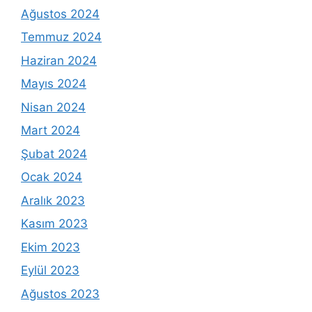
Ağustos 2024
Temmuz 2024
Haziran 2024
Mayıs 2024
Nisan 2024
Mart 2024
Şubat 2024
Ocak 2024
Aralık 2023
Kasım 2023
Ekim 2023
Eylül 2023
Ağustos 2023