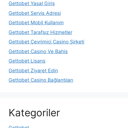
Gettobet Yasal Giriş
Gettobet Servis Adresi
Gettobet Mobil Kullanım
Gettobet Tarafsız Hizmetler
Gettobet Çevrimiçi Casino Şirketi
Gettobet Casino Ve Bahis
Gettobet Lisans
Gettobet Ziyaret Edin
Gettobet Casino Bağlantıları
Kategoriler
Gettobet