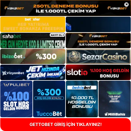
×
GETTOBET GİRİŞ İÇİN TIKLAYINIZ!