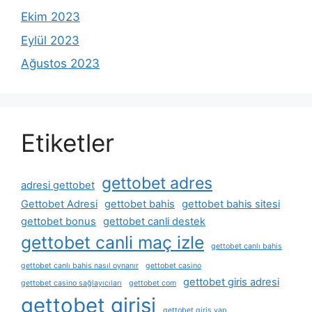
Ekim 2023
Eylül 2023
Ağustos 2023
Etiketler
gettobet adres
adresi gettobet
Gettobet Adresi
gettobet bahis
gettobet bahis sitesi
gettobet bonus
gettobet canli destek
gettobet canli maç izle
gettobet canlı bahis
gettobet canlı bahis nasıl oynanır
gettobet casino
gettobet giris adresi
gettobet casino sağlayıcıları
gettobet com
gettobet girisi
gettobet giris yap