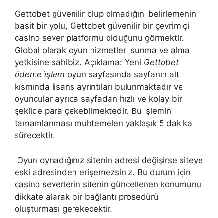
Gettobet güvenilir olup olmadığını belirlemenin
basit bir yolu, Gettobet güvenilir bir çevrimiçi
casino sever platformu olduğunu görmektir.
Global olarak oyun hizmetleri sunma ve alma
yetkisine sahibiz. Açıklama: Yeni
Gettobet
ödeme i̇şlem
oyun sayfasında sayfanın alt
kısmında lisans ayrıntıları bulunmaktadır ve
oyuncular ayrıca sayfadan hızlı ve kolay bir
şekilde para çekebilmektedir. Bu işlemin
tamamlanması muhtemelen yaklaşık 5 dakika
sürecektir.
Oyun oynadığınız sitenin adresi değişirse siteye
eski adresinden erişemezsiniz. Bu durum için
casino severlerin sitenin güncellenen konumunu
dikkate alarak bir bağlantı prosedürü
oluşturması gerekecektir.