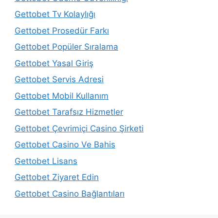
Gettobet Tv Kolaylığı
Gettobet Prosedür Farkı
Gettobet Popüler Sıralama
Gettobet Yasal Giriş
Gettobet Servis Adresi
Gettobet Mobil Kullanım
Gettobet Tarafsız Hizmetler
Gettobet Çevrimiçi Casino Şirketi
Gettobet Casino Ve Bahis
Gettobet Lisans
Gettobet Ziyaret Edin
Gettobet Casino Bağlantıları