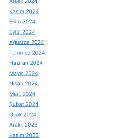
Aralık 2024
Kasım 2024
Ekim 2024
Eylül 2024
Ağustos 2024
Temmuz 2024
Haziran 2024
Mayıs 2024
Nisan 2024
Mart 2024
Şubat 2024
Ocak 2024
Aralık 2023
Kasım 2023