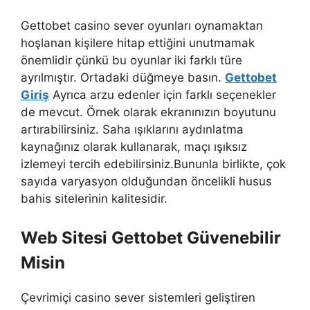
Gettobet casino sever oyunları oynamaktan
hoşlanan kişilere hitap ettiğini unutmamak
önemlidir çünkü bu oyunlar iki farklı türe
ayrılmıştır. Ortadaki düğmeye basın.
Gettobet
Giriş
Ayrıca arzu edenler için farklı seçenekler
de mevcut. Örnek olarak ekranınızın boyutunu
artırabilirsiniz. Saha ışıklarını aydınlatma
kaynağınız olarak kullanarak, maçı ışıksız
izlemeyi tercih edebilirsiniz.Bununla birlikte, çok
sayıda varyasyon olduğundan öncelikli husus
bahis sitelerinin kalitesidir.
Web Sitesi Gettobet Güvenebilir
Misin
Çevrimiçi casino sever sistemleri geliştiren