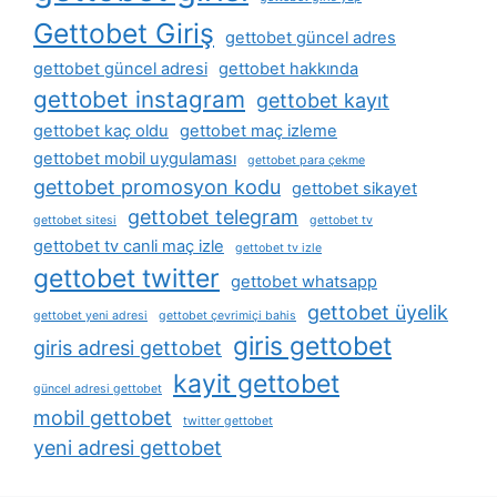
Gettobet Giriş
gettobet güncel adres
gettobet güncel adresi
gettobet hakkında
gettobet instagram
gettobet kayıt
gettobet kaç oldu
gettobet maç izleme
gettobet mobil uygulaması
gettobet para çekme
gettobet promosyon kodu
gettobet sikayet
gettobet telegram
gettobet sitesi
gettobet tv
gettobet tv canli maç izle
gettobet tv izle
gettobet twitter
gettobet whatsapp
gettobet üyelik
gettobet yeni adresi
gettobet çevrimiçi bahis
giris gettobet
giris adresi gettobet
kayit gettobet
güncel adresi gettobet
mobil gettobet
twitter gettobet
yeni adresi gettobet