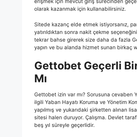
erişmek için mevcut giriş sürecinden geçer
olarak kazanmak için kullanabilirsiniz.
Sitede kazanç elde etmek istiyorsanız, pa
yatırıldıktan sonra nakit çekme seçeneğiniz
tekrar bahse girerek size daha da fazla Ge
yapın ve bu alanda hizmet sunan birkaç w
Gettobet Geçerli Bi
Mı
Gettobet izin var mı? Sorusuna cevaben 
ilgili Yaban Hayatı Koruma ve Yönetim Kom
yapılmış ve yukarıdaki şirketten alınan lis
sitesi halen duruyor. Çalışma. Devlet tarafı
beş yıl süreyle geçerlidir.