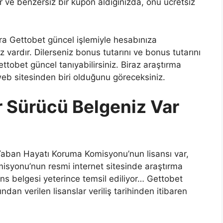
 ve benzersiz bir kupon aldığınızda, onu ücretsiz
ra Gettobet güncel işlemiyle hesabınıza
 vardır. Dilerseniz bonus tutarını ve bonus tutarını
ttobet güncel tanıyabilirsiniz. Biraz araştırma
eb sitesinden biri olduğunu göreceksiniz.
r Sürücü Belgeniz Var
Yaban Hayatı Koruma Komisyonu’nun lisansı var,
isyonu’nun resmi internet sitesinde araştırma
ans belgesi yeterince temsil ediliyor… Gettobet
ndan verilen lisanslar veriliş tarihinden itibaren