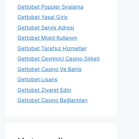
Gettobet Popüler Sıralama
Gettobet Yasal Giriş
Gettobet Servis Adresi
Gettobet Mobil Kullanım
Gettobet Tarafsız Hizmetler
Gettobet Çevrimiçi Casino Şirketi
Gettobet Casino Ve Bahis
Gettobet Lisans
Gettobet Ziyaret Edin
Gettobet Casino Bağlantıları