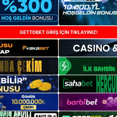
GETTOBET GİRİŞ İÇİN TIKLAYINIZ!