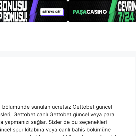
el bölümünde sunulan ücretsiz Gettobet güncel
sleri, Gettobet canlı Gettobet güncel veya para
a yapmanızı sağlar. Sizler de bu seçenekleri
üncel spor kitabına veya canlı bahis bölümüne