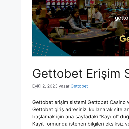
Gettobet Erişim 
Eylül 2, 2023
yazar
Gettobet
Gettobet erişim sistemi Gettobet Casino 
Gettobet giriş adresinizi kullanarak site 
başlamak için ana sayfadaki “Kaydol” düğm
Kayıt formunda istenen bilgileri eksiksiz v