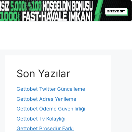
Son Yazılar
Gettobet Twitter Güncelleme
Gettobet Adres Yenileme
Gettobet Ödeme Güvenilirliği
Gettobet Tv Kolaylığı
Gettobet Prosedür Farkı