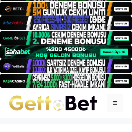
İçeriğe
atla
Menü