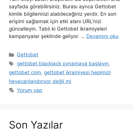
sayfada görebilirsiniz. Burası ayrıca Gettobet
kimlik bilgilerinizi alabileceğiniz yerdir. En son
erişimi sağlamak için etki alanı URL’nizi
güncelleyin. Tabii ki Gettobet ikramiyeleri
kampanyalar şeklinde geliyor. …
Devamını oku
Kategoriler
Gettobet
Etiketler
gettobet blackjack oynamaya başlayın
,
gettobet com
,
gettobet i̇kramiyesi hepimizi
heyecanlandırıyor değil mi
Yorum yap
Son Yazılar