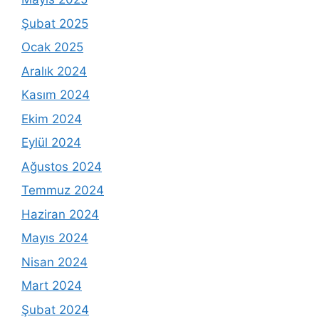
Şubat 2025
Ocak 2025
Aralık 2024
Kasım 2024
Ekim 2024
Eylül 2024
Ağustos 2024
Temmuz 2024
Haziran 2024
Mayıs 2024
Nisan 2024
Mart 2024
Şubat 2024