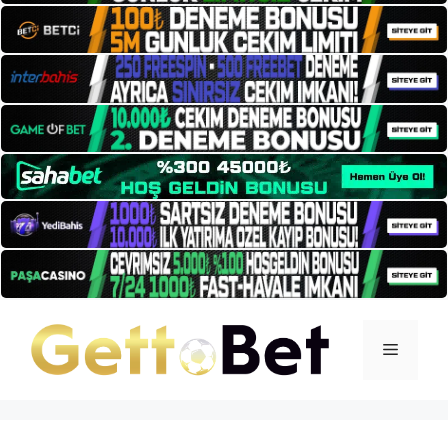
İçeriğe
atla
Menü