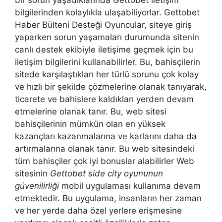
bilgilerinden kolaylıkla ulaşabiliyorlar. Gettobet
Haber Bülteni Desteği Oyuncular, siteye giriş
yaparken sorun yaşamaları durumunda sitenin
canlı destek ekibiyle iletişime geçmek için bu
iletişim bilgilerini kullanabilirler. Bu, bahisçilerin
sitede karşılaştıkları her türlü sorunu çok kolay
ve hızlı bir şekilde çözmelerine olanak tanıyarak,
ticarete ve bahislere kaldıkları yerden devam
etmelerine olanak tanır. Bu, web sitesi
bahisçilerinin mümkün olan en yüksek
kazançları kazanmalarına ve karlarını daha da
artırmalarına olanak tanır. Bu web sitesindeki
tüm bahisçiler çok iyi bonuslar alabilirler Web
sitesinin
Gettobet side city oyununun
güvenilirliği
mobil uygulaması kullanıma devam
etmektedir. Bu uygulama, insanların her zaman
ve her yerde daha özel yerlere erişmesine