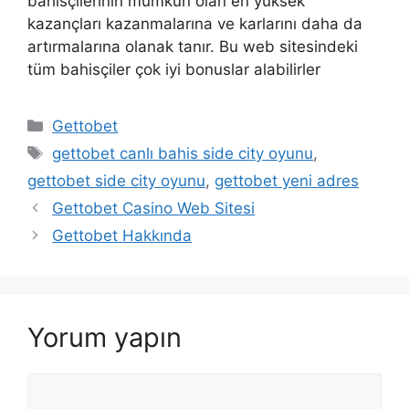
bahisçilerinin mümkün olan en yüksek
kazançları kazanmalarına ve karlarını daha da
artırmalarına olanak tanır. Bu web sitesindeki
tüm bahisçiler çok iyi bonuslar alabilirler
Kategoriler
Gettobet
Etiketler
gettobet canlı bahis side city oyunu
,
gettobet side city oyunu
,
gettobet yeni adres
Gettobet Casino Web Sitesi
Gettobet Hakkında
Yorum yapın
Yorum