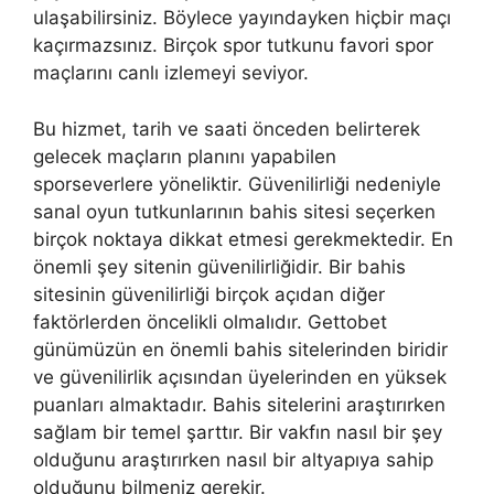
ulaşabilirsiniz. Böylece yayındayken hiçbir maçı
kaçırmazsınız. Birçok spor tutkunu favori spor
maçlarını canlı izlemeyi seviyor.
Bu hizmet, tarih ve saati önceden belirterek
gelecek maçların planını yapabilen
sporseverlere yöneliktir. Güvenilirliği nedeniyle
sanal oyun tutkunlarının bahis sitesi seçerken
birçok noktaya dikkat etmesi gerekmektedir. En
önemli şey sitenin güvenilirliğidir. Bir bahis
sitesinin güvenilirliği birçok açıdan diğer
faktörlerden öncelikli olmalıdır. Gettobet
günümüzün en önemli bahis sitelerinden biridir
ve güvenilirlik açısından üyelerinden en yüksek
puanları almaktadır. Bahis sitelerini araştırırken
sağlam bir temel şarttır. Bir vakfın nasıl bir şey
olduğunu araştırırken nasıl bir altyapıya sahip
olduğunu bilmeniz gerekir.