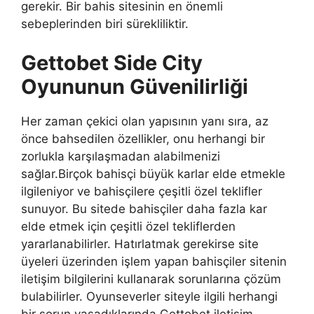
gerekir. Bir bahis sitesinin en önemli
sebeplerinden biri sürekliliktir.
Gettobet Side City
Oyununun Güvenilirliği
Her zaman çekici olan yapısının yanı sıra, az
önce bahsedilen özellikler, onu herhangi bir
zorlukla karşılaşmadan alabilmenizi
sağlar.Birçok bahisçi büyük karlar elde etmekle
ilgileniyor ve bahisçilere çeşitli özel teklifler
sunuyor. Bu sitede bahisçiler daha fazla kar
elde etmek için çeşitli özel tekliflerden
yararlanabilirler. Hatırlatmak gerekirse site
üyeleri üzerinden işlem yapan bahisçiler sitenin
iletişim bilgilerini kullanarak sorunlarına çözüm
bulabilirler. Oyunseverler siteyle ilgili herhangi
bir sorun yaşadıklarında Gettobet iletişim