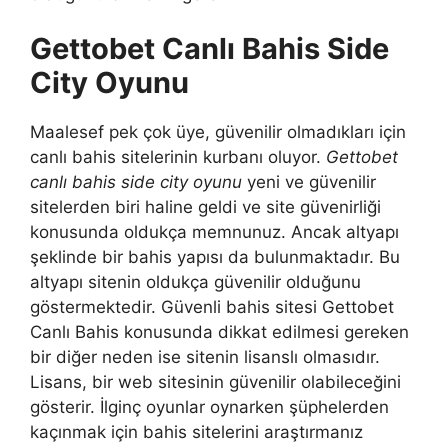
Gettobet Canlı Bahis Side
City Oyunu
Maalesef pek çok üye, güvenilir olmadıkları için
canlı bahis sitelerinin kurbanı oluyor.
Gettobet
canlı bahis side city oyunu
yeni ve güvenilir
sitelerden biri haline geldi ve site güvenirliği
konusunda oldukça memnunuz. Ancak altyapı
şeklinde bir bahis yapısı da bulunmaktadır. Bu
altyapı sitenin oldukça güvenilir olduğunu
göstermektedir. Güvenli bahis sitesi Gettobet
Canlı Bahis konusunda dikkat edilmesi gereken
bir diğer neden ise sitenin lisanslı olmasıdır.
Lisans, bir web sitesinin güvenilir olabileceğini
gösterir. İlginç oyunlar oynarken şüphelerden
kaçınmak için bahis sitelerini araştırmanız